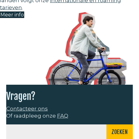
landen volgt onze
internationale en roaming
tarieven
.
Meer info
Vragen?
Contacteer ons
Of raadpleeg onze
FAQ
ZOEKEN