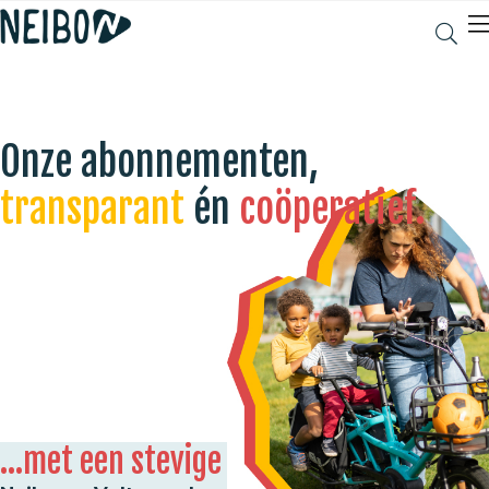
Onze abonnementen,
transparant
én
coöperatief.
...met een stevige korting voor jou!