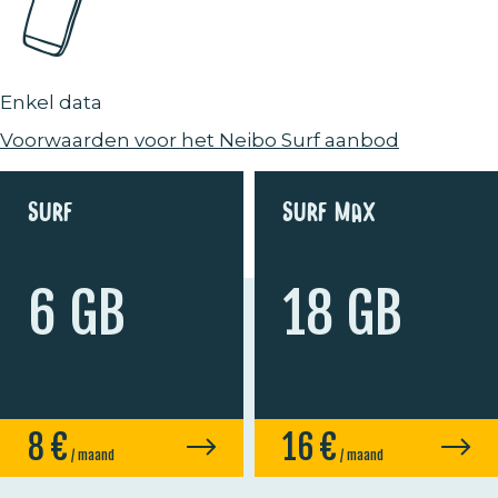
Enkel data
Voorwaarden voor het Neibo Surf aanbod
Surf
Surf Max
6 GB
18 GB
8
€
16
€
/ maand
/ maand