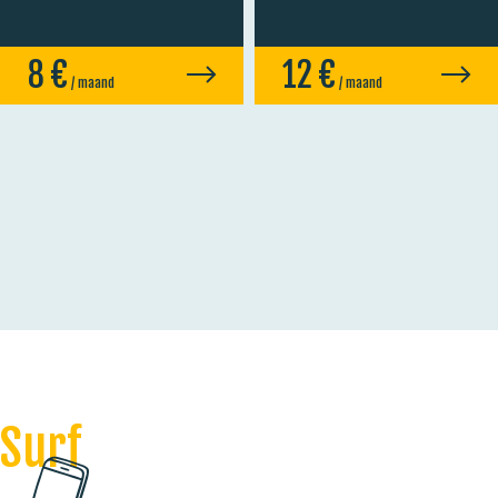
8
€
12
€
/ maand
/ maand
Surf